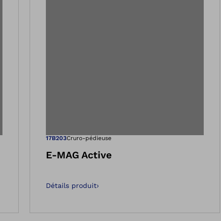
 dans la vue Galeri
Ouvre l’image 
17B203
Cruro-pédieuse
E-MAG Active
Détails produit
›