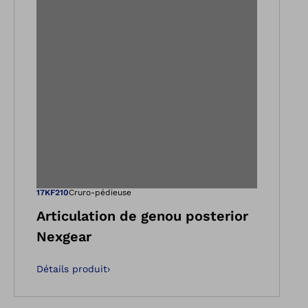
e
dans la vue Galerie
Ouvre l’image da
17KF210
Cruro-pédieuse
Articulation de genou posterior
Nexgear
Détails produit
›