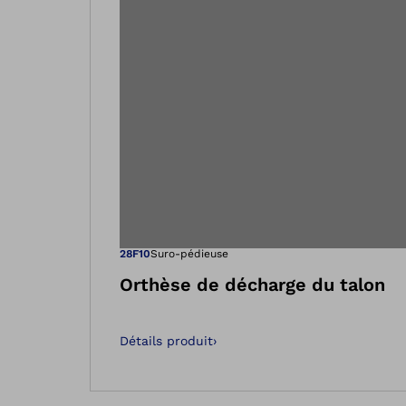
Ouvre l’image
28F10
Suro-pédieuse
Orthèse de décharge du talon
Détails produit
›