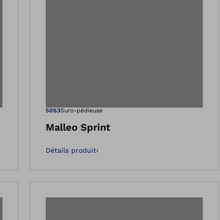
 dans la vue Galeri
Ouvre l’image 
50S3
Suro-pédieuse
Malleo Sprint
Détails produit
›