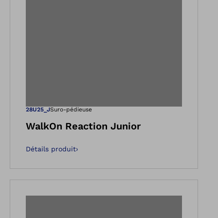
e
dans la vue Galerie
Ouvre l’image da
28U25_J
Suro-pédieuse
WalkOn Reaction Junior
Détails produit
›