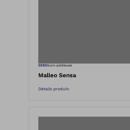
Ouvre l’image
50S5
Suro-pédieuse
Malleo Sensa
Détails produit
›