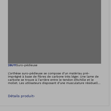
Ouvre l’image dan
28U11
Suro-pédieuse
L’orthèse suro-pédieuse se compose d’un matériau pré-
imprégné à base de fibres de carbone très léger. Une lame de
carbone se trouve à l’arrière entre le tendon d’Achille et le
mollet. Les utilisateurs disposant d’une musculature résiduelle
sont accompagnés dans leur mouvement de marche par
l’orthèse WalkOn. Au décollement des orteils, l’orthèse libère
l’énergie accumulée et fluidifie la marche. Par ailleurs,
Détails produit
›
l’articulation de la cheville est simultanément stabilisée.C’est
exactement ce que permet l’orthèse WalkOn. En phase
pendulaire, elle accompagne le soulèvement du pied afin de
rendre la marche à nouveau sûre et de diminuer le risque de
trébuchement et de chute. La pointe du pied ne bute plus