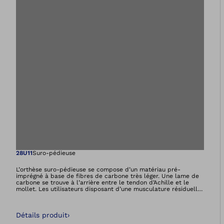
Ouvre l’image dan
28U11
Suro-pédieuse
L’orthèse suro-pédieuse se compose d’un matériau pré-
imprégné à base de fibres de carbone très léger. Une lame de
carbone se trouve à l’arrière entre le tendon d’Achille et le
mollet. Les utilisateurs disposant d’une musculature résiduelle
sont accompagnés dans leur mouvement de marche par
l’orthèse WalkOn. Au décollement des orteils, l’orthèse libère
l’énergie accumulée et fluidifie la marche. Par ailleurs,
Détails produit
›
l’articulation de la cheville est simultanément stabilisée.C’est
exactement ce que permet l’orthèse WalkOn. En phase