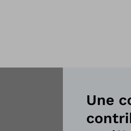
Une c
contri