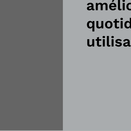
amélio
quotid
utilis