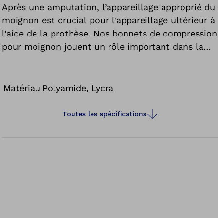
Après une amputation, l’appareillage approprié du
moignon est crucial pour l’appareillage ultérieur à
l’aide de la prothèse. Nos bonnets de compression
pour moignon jouent un rôle important dans la
phase postopératoire en remplaçant les bandes
d’enroulement. Il s’agit essentiellement de la
réduction des gonflements et de l’œdème
Matériau
Polyamide, Lycra
postopératoire. Le bonnet de compression vous
offre une manipulation facile en plus d’un confort
Toutes les spécifications
de port élevé. Par exemple, un ruban adhésif avec
des picots en silicone empêche le glissement
pénible des bas tibiaux. Une ceinture élastique
remplit cette fonction pour le bonnet fémoral.