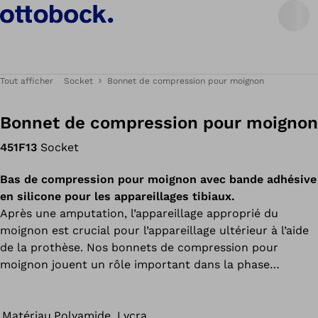
Tout afficher
Socket
Bonnet de compression pour moignon
Bonnet de compression pour moignon
451F13
Socket
Bas de compression pour moignon avec bande adhésive
en silicone pour les appareillages tibiaux.
Après une amputation, l’appareillage approprié du
moignon est crucial pour l’appareillage ultérieur à l’aide
de la prothèse. Nos bonnets de compression pour
moignon jouent un rôle important dans la phase
postopératoire en remplaçant les bandes d’enroulement.
Il s’agit essentiellement de la réduction des gonflements
et de l’œdème postopératoire. Le bonnet de
Matériau
Polyamide, Lycra