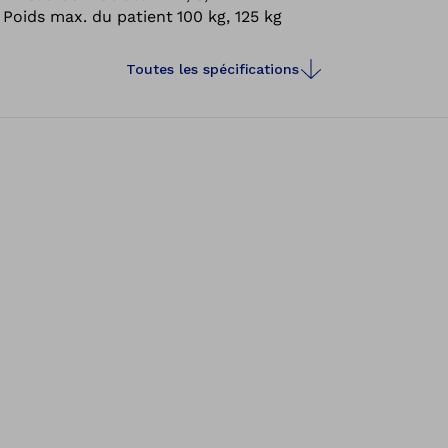
Poids max. du patient
100 kg, 125 kg
symptômes provoqués par ce phénomène entraînent
souvent ce que l’on appelle des réactions d’évitement de
la douleur.
Toutes les spécifications