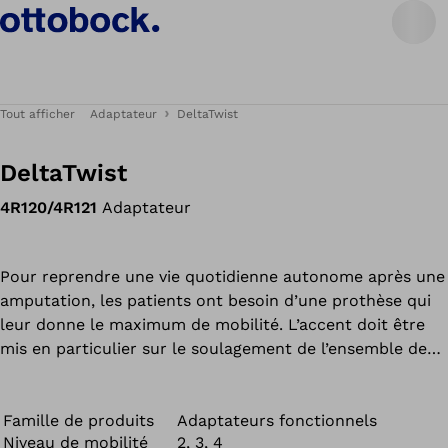
Tout afficher
Adaptateur
DeltaTwist
DeltaTwist
4R120/4R121
Adaptateur
Pour reprendre une vie quotidienne autonome après une
amputation, les patients ont besoin d’une prothèse qui
leur donne le maximum de mobilité. L’accent doit être
mis en particulier sur le soulagement de l’ensemble de
l’appareil locomoteur par la réduction au maximum des
contraintes dues aux chocs. Des chocs incontrôlés
peuvent, par exemple, entraîner des écrasements à
Famille de produits
Adaptateurs fonctionnels
Niveau de mobilité
2, 3, 4
différents endroits de l’appareil locomoteur. Les