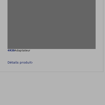
Ouvre l’image dan
4R39
Adaptateur
Détails produit
›