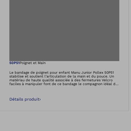
Ouvre l’image dan
50P51
Poignet et Main
Le bandage de poignet pour enfant Manu Junior Pollex 50P51
stabilise et soutient l’articulation de la main et du pouce. Un
matériau de haute qualité associée à des fermetures Velcro
faciles à manipuler font de ce bandage le compagnon idéal de
votre quotidien. L’ajustement se fait au moyen d’une attelle en
aluminium et d’un passe-pouce réglable.
Détails produit
›