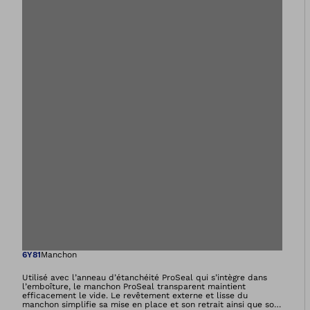
Ouvre l’image dan
6Y81
Manchon
Utilisé avec l’anneau d’étanchéité ProSeal qui s’intègre dans
l’emboîture, le manchon ProSeal transparent maintient
efficacement le vide. Le revêtement externe et lisse du
manchon simplifie sa mise en place et son retrait ainsi que son