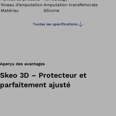
Niveau d’amputation
Amputation transfémorale
gamme Skeo sont résistants, faciles à nettoyer, offrent
Matériau
Silicone
une bonne adhérence et un effet stabilisateur. Ils sont
parfaits pour les moignons comportant une importante
quantité de tissus mous.
Toutes les spécifications
Aperçu des avantages
Skeo 3D – Protecteur et
parfaitement ajusté