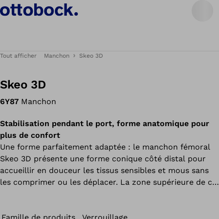
Tout afficher
Manchon
Skeo 3D
Skeo 3D
6Y87
Manchon
Stabilisation pendant le port, forme anatomique pour
plus de confort
Une forme parfaitement adaptée : le manchon fémoral
Skeo 3D présente une forme conique côté distal pour
accueillir en douceur les tissus sensibles et mous sans
les comprimer ou les déplacer. La zone supérieure de ce
manchon est cylindrique et enveloppe parfaitement le
moignon. La matrice continue empêche l’élongation
longitudinale du manchon. Tous les manchons de la
Famille de produits
Verrouillage