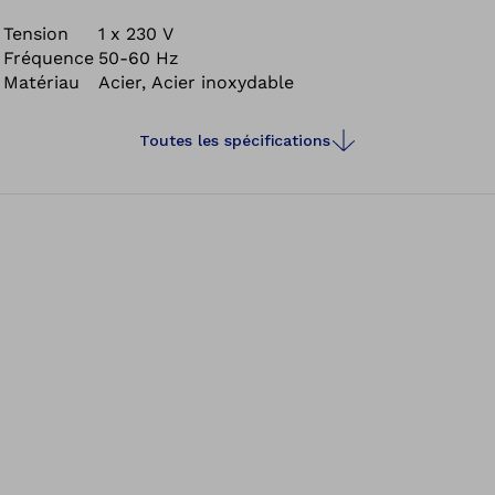
coûts de fabrication des composants orthopédiques tels
que les emboîtures de prothèses. Cela permet
Tension
1 x 230 V
Fréquence
50-60 Hz
également de vous offrir un traitement de haute qualité,
Matériau
Acier, Acier inoxydable
une conception fonctionnelle et davantage de confort.
Toutes les spécifications