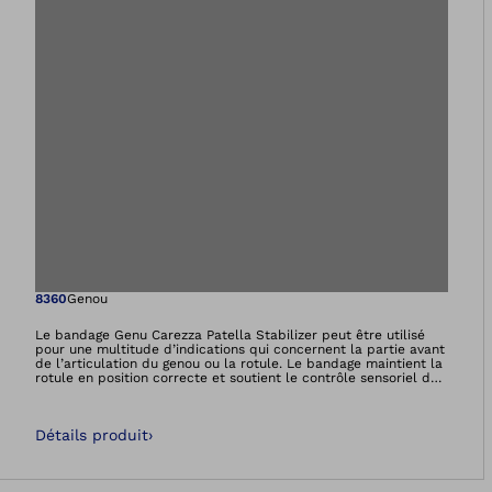
Ouvre l’image dan
8360
Genou
Le bandage Genu Carezza Patella Stabilizer peut être utilisé
pour une multitude d’indications qui concernent la partie avant
de l’articulation du genou ou la rotule. Le bandage maintient la
rotule en position correcte et soutient le contrôle sensoriel des
mouvements. Un matériau innovant de haute technologie unit
dans ce bandage la respiration et l’effet de compression. Il
assure une bonne évacuation de l’humidité ainsi qu’une
Détails produit
›
thermorégulation optimale.