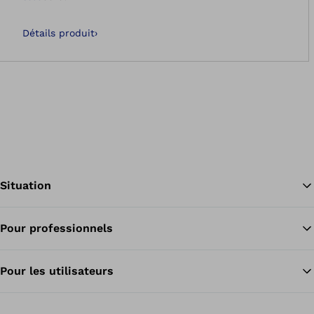
Ouvre l’image dan
Détails produit
›
Situation
Pour professionnels
Re
Pour les utilisateurs