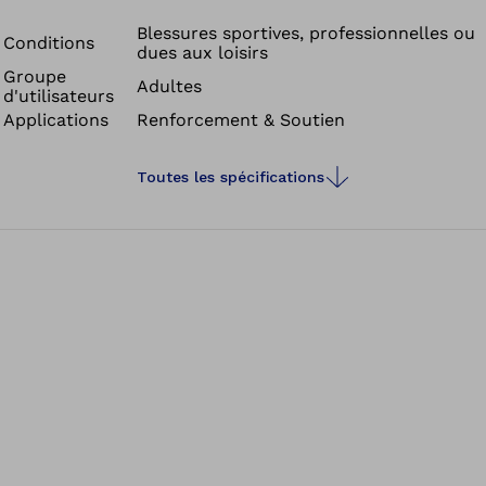
orthèses améliorent la motricité sensorielle : vous
ressentez mieux ce qui se passe dans votre genou et
Blessures sportives, professionnelles ou
Conditions
dues aux loisirs
vous vous sentez plus en sécurité.
Groupe
Adultes
d'utilisateurs
Applications
Renforcement & Soutien
Toutes les spécifications