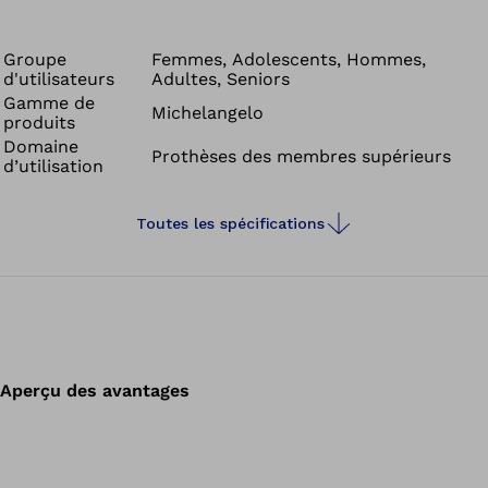
préhension myoélectriques, les commandes
prothétiques intelligentes ainsi que les articulations de
main et de coude adaptées peuvent être combinés de
Groupe
Femmes, Adolescents, Hommes,
d'utilisateurs
Adultes, Seniors
manière ciblée. Le résultat est un approvisionnement sur
Gamme de
mesure qui s’adapte à votre quotidien et permet une
Michelangelo
produits
utilisation intuitive et naturelle de la prothèse.
Domaine
Prothèses des membres supérieurs
d’utilisation
Toutes les spécifications
Aperçu des avantages