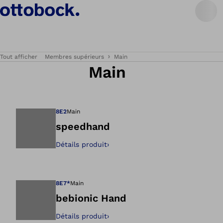
Tout afficher
Membres supérieurs
Main
Main
8E2
Main
speedhand
Détails produit
›
Ouvre l’image dan
8E7*
Main
bebionic Hand
Détails produit
›