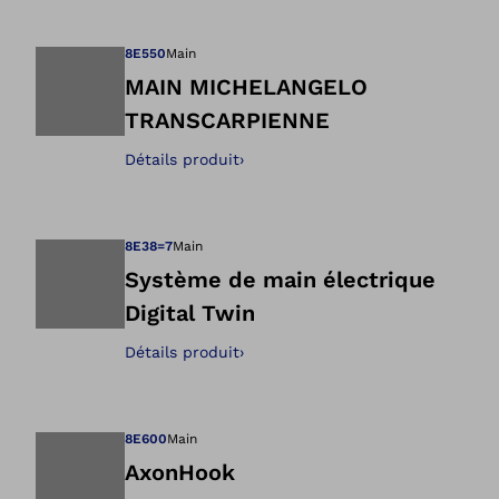
Ouvre l’image dan
8E550
Main
MAIN MICHELANGELO
TRANSCARPIENNE
Ouvre l’image dan
Détails produit
›
8E38=7
Main
Système de main électrique
Digital Twin
Ouvre l’image dan
Détails produit
›
8E600
Main
AxonHook