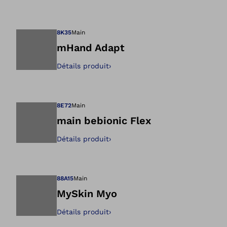
Ouvre l’image dan
8K35
Main
mHand Adapt
Détails produit
›
Ouvre l’image dan
8E72
Main
main bebionic Flex
Détails produit
›
Ouvre l’image dan
88A15
Main
MySkin Myo
Détails produit
›