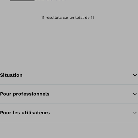
Ouvre l’image dan
11 résultats sur un total de 11
Situation
Pour professionnels
Re
Pour les utilisateurs