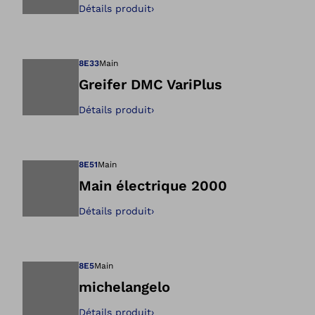
Détails produit
›
Ouvre l’image dan
8E33
Main
Greifer DMC VariPlus
Détails produit
›
Ouvre l’image dan
8E51
Main
Main électrique 2000
Détails produit
›
Ouvre l’image dan
8E5
Main
michelangelo
Détails produit
›