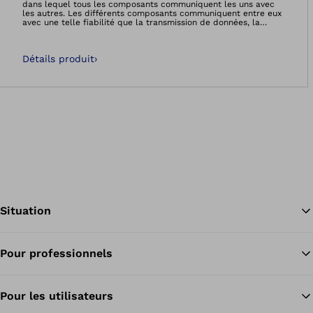
dans lequel tous les composants communiquent les uns avec
les autres. Les différents composants communiquent entre eux
avec une telle fiabilité que la transmission de données, la
vitesse et la fonctionnalité ne subissent aucune perte. Pour
l’utilisateur, cette technologie est synonyme d’un gain de
sécurité et de fiabilité. Par rapport aux systèmes classiques, ce
Détails produit
›
gain est obtenu grâce à une réduction significative de la
sensibilité aux perturbations extérieures.
Situation
Pour professionnels
Re
Pour les utilisateurs