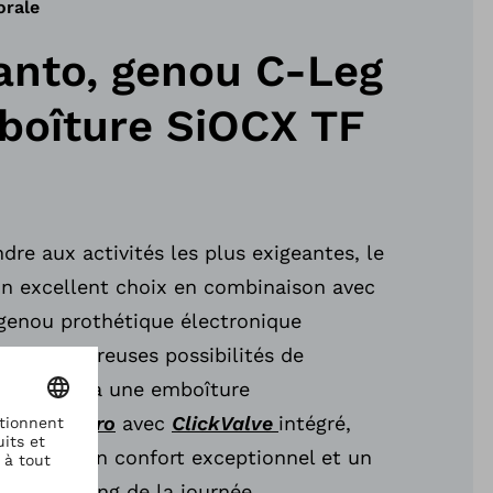
orale
anto, genou C-Leg
boîture SiOCX TF
re aux activités les plus exigeantes, le
un excellent choix en combinaison avec
enou prothétique électronique
t de nombreuses possibilités de
. Associés à une emboîture
iOCX TF Pro
avec
ClickValve
intégré,
ssurent un confort exceptionnel et un
tout au long de la journée.