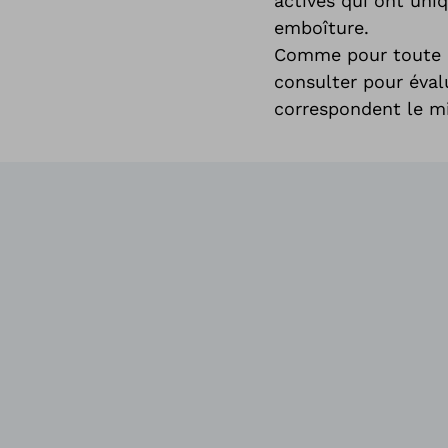
actives qui ont uni
emboîture.
Comme pour toute pr
consulter pour éval
correspondent le mi