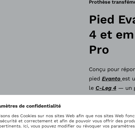
Prothèse transfém
Pied Ev
4 et em
Pro
Conçu pour répond
pied
Evanto
est 
le
C-Leg 4
— un g
polyvalent offran
personnalisation
personnalisable
S
ces composants a
contrôle optimal 