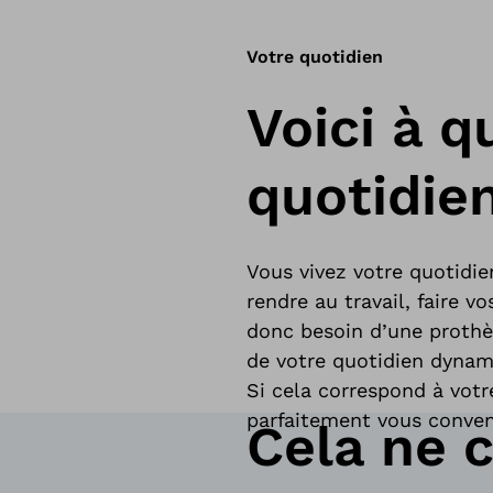
Votre quotidien
Voici à 
quotidien
Vous vivez votre quotidie
rendre au travail, faire v
donc besoin d’une prothès
de votre quotidien dynam
Si cela correspond à vot
parfaitement vous conven
Cela ne 