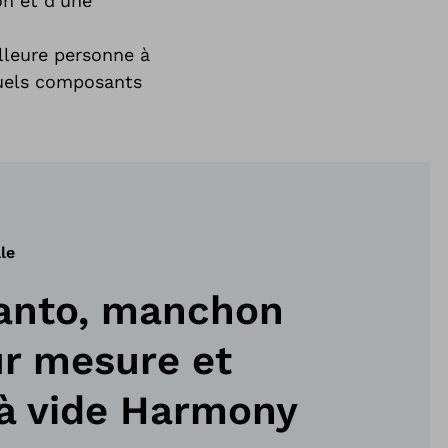
on et d’une
lleure personne à
quels composants
le
anto, manchon
r mesure et
à vide Harmony