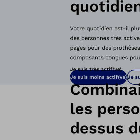
quotidie
Votre quotidien est-il pl
des personnes très activ
pages pour des prothèses
composants conçues pour 
Je suis très actif(ve)
Je suis moins actif(ve)
Je su
Combinai
les pers
dessus d