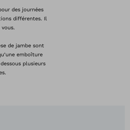
pour des journées
ons différentes. Il
 vous.
èse de jambe sont
 qu’une emboîture
-dessous plusieurs
es.