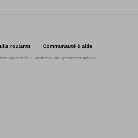
uils roulants
Communauté & aide
thèse appropriée
Prothèses pour personnes actives