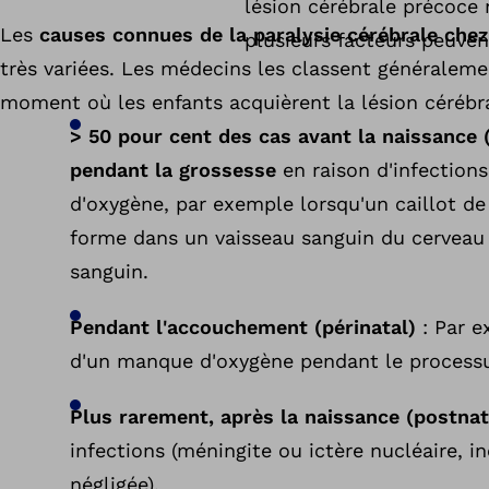
lésion cérébrale précoce
Les
causes connues de la paralysie cérébrale chez
plusieurs facteurs peuvent
très variées. Les médecins les classent généralem
moment où les enfants acquièrent la lésion cérébra
> 50 pour cent des cas avant la naissance 
pendant la grossesse
en raison d'infection
d'oxygène, par exemple lorsqu'un caillot d
forme dans un vaisseau sanguin du cerveau 
sanguin.
Pendant l'accouchement (périnatal)
: Par e
d'un manque d'oxygène pendant le process
Plus rarement, après la naissance (postnat
infections (méningite ou ictère nucléaire, i
négligée).