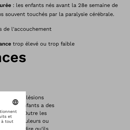
urée
: les enfants nés avant la 28e semaine de
s souvent touchés par la paralysie cérébrale.
rs de l'accouchement
sance
trop élevé ou trop faible
nces
ction des lésions
chez les enfants a des
 moteurs. Outre les
que des douleurs ou
 c'est-à-dire qu'ils