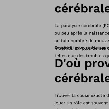
cérébral
La paralysie cérébrale (P
ou peu après la naissance
certain nombre de mouvem
Causes & facteurs de risque
mobilité. En plus de ces 
telles que des troubles 
D'où prov
cérébral
Trouver la cause exacte d
jouer un rôle est souvent