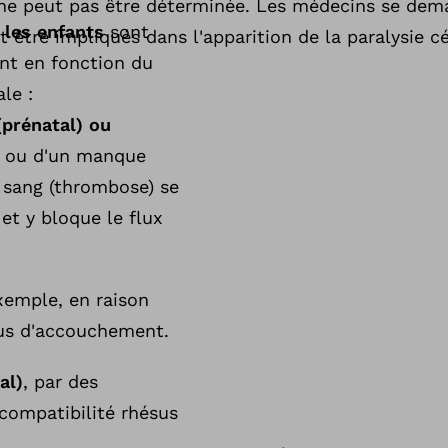
 ne peut pas être déterminée. Les médecins se de
 les enfants
sont
 être impliqués dans l'apparition de la paralysie cé
ent en fonction du
le :
(prénatal) ou
s ou d'un manque
e sang (thrombose) se
et y bloque le flux
xemple, en raison
us d'accouchement.
al)
, par des
ncompatibilité rhésus