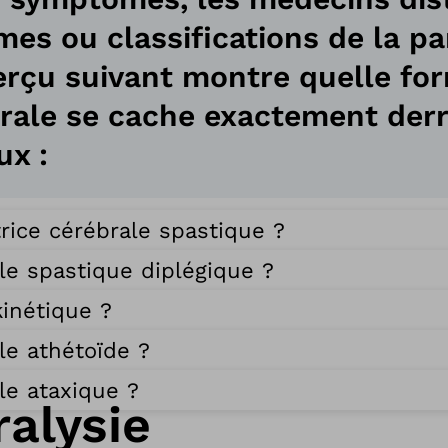
mes ou classifications de la pa
perçu suivant montre quelle fo
brale se cache exactement derr
x :
trice cérébrale spastique ?
ale spastique diplégique ?
kinétique ?
le athétoïde ?
le ataxique ?
alysie