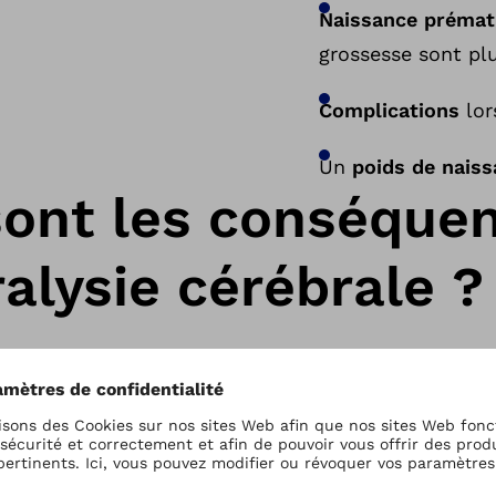
Naissance prémat
grossesse sont plu
Complications
lo
Un
poids de nais
sont les conséque
alysie cérébrale ?
a paralysie cérébrale peuvent se manifester en fon
nfance. La plupart du temps, la paralysie cérébrale 
icité ou la mobilité et entraîne différents troubles
iste également d'autres symptômes associés tels 
 Ceux-ci dépendent de la lésion cérébrale concernée,