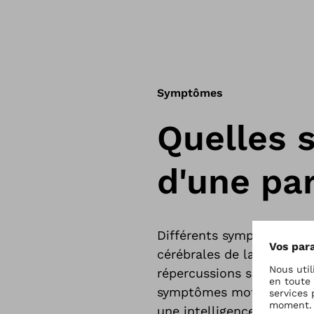
Symptômes
Quelles 
d'une par
Différents symptômes de l
cérébrales de la petite e
répercussions sur la motr
symptômes moteurs, il ex
une intelligence réduite.