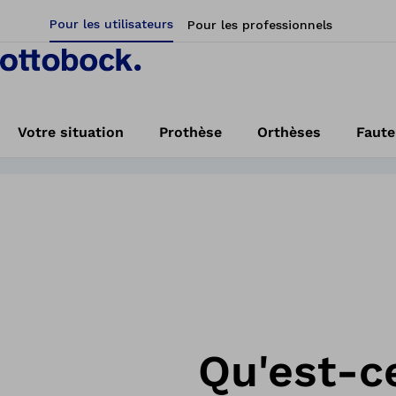
Pour les utilisateurs
Pour les professionnels
rébrale. Un
ale
Découvrez les produits et solutions
Votre situation
Prothèse
Orthèses
Faute
Accueil
Votre situation
Diagnostics et symptômes
Système nerveux
Qu'est-ce