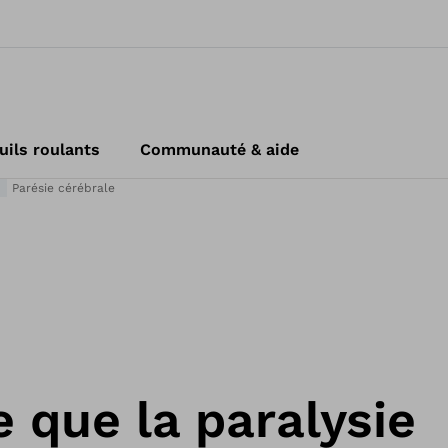
uils roulants
Communauté & aide
Parésie cérébrale
 que la paralysie