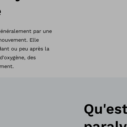
e
 généralement par une
 mouvement. Elle
dant ou peu après la
 d'oxygène, des
ement.
Qu'est
paraly