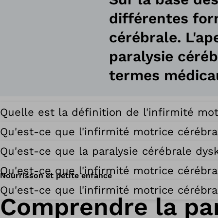
différentes for
cérébrale. L'a
paralysie céré
termes médicau
Quelle est la définition de l'infirmité mo
Qu'est-ce que l'infirmité motrice cérébr
Qu'est-ce que la paralysie cérébrale dys
Qu'est-ce que l'infirmité motrice cérébra
Nourrisson et petite enfance
Qu'est-ce que l'infirmité motrice cérébra
Comprendre la par