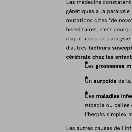
Les médecins constatent 
génétiques à la paralysie
mutations dites "de nov
héréditaires, c'est pourq
risque accru de paralysie 
d'autres
facteurs suscept
cérébrale chez les enfan
Les
grossesses mu
Un
surpoids
de la
Des
maladies infe
rubéole ou celles 
l'herpès simplex a
Les autres causes de l'inf