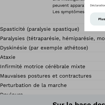
peuvent apparaître, mais
Les symptômes suivants a
Spasticité (paralysie spastique)
Paralysies (tétraparésie, hémiparésie, m
Dyskinésie (par exemple athétose)
Ataxie
Infirmité motrice cérébrale mixte
Mauvaises postures et contractures
Perturbation de la marche
Douleurs
Sur la base de
Autres symptômes associés, en dehors 