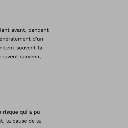
vient avant, pendant
généralement d'un
itent souvent la
euvent survenir,
.
e risque qui a pu
t, la cause de la