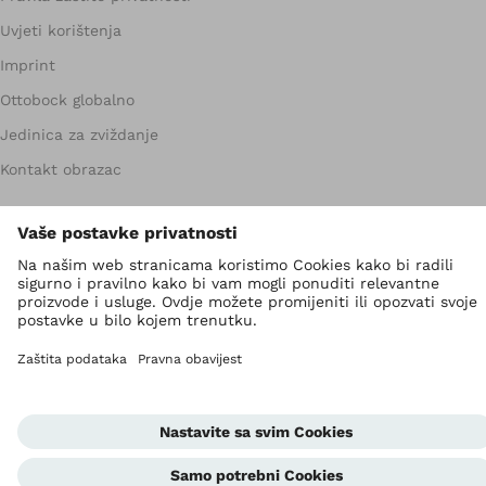
Uvjeti korištenja
Imprint
Ottobock globalno
Jedinica za zviždanje
Kontakt obrazac