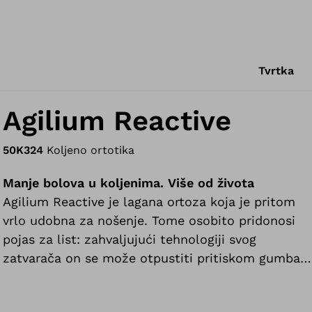
Tvrtka
Agilium Reactive
50K324
Koljeno ortotika
Manje bolova u koljenima. Više od života
Agilium Reactive je lagana ortoza koja je pritom
vrlo udobna za nošenje. Tome osobito pridonosi
pojas za list: zahvaljujući tehnologiji svog
zatvarača on se može otpustiti pritiskom gumba
u sjedećem položaju.