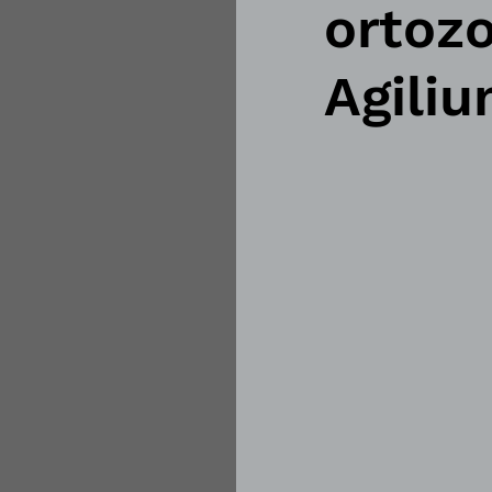
ortoz
Agili