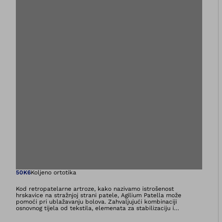
Otvara sliku u pri
50K6
Koljeno ortotika
Kod retropatelarne artroze, kako nazivamo istrošenost
hrskavice na stražnjoj strani patele, Agilium Patella može
pomoći pri ublažavanju bolova. Zahvaljujući kombinaciji
osnovnog tijela od tekstila, elemenata za stabilizaciju i
dinamične tehnologije za ponovno centriranje (opružni
mehanizam za pravilno vođenje patele) ortoza Agilium Patella