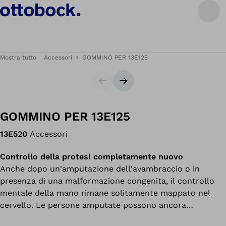
Mostra tutto
Accessori
GOMMINO PER 13E125
Cursore
Slide successiva
GOMMINO PER 13E125
13E520
Accessori
Controllo della protesi completamente nuovo
Anche dopo un'amputazione dell'avambraccio o in
presenza di una malformazione congenita, il controllo
mentale della mano rimane solitamente mappato nel
cervello. Le persone amputate possono ancora
immaginare di chiudere, aprire o ruotare la mano.