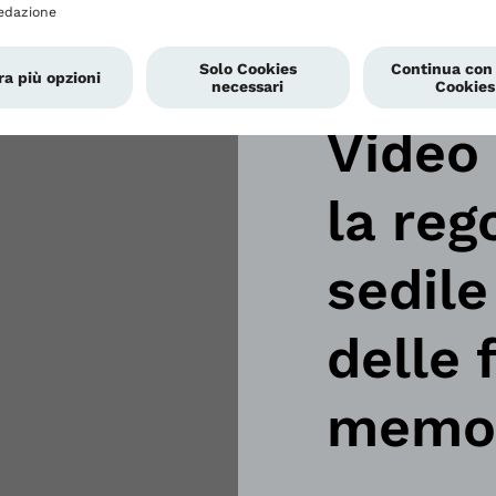
Video 
la reg
sedile 
delle 
memor