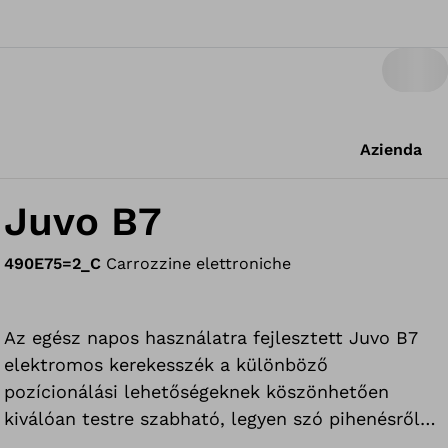
Azienda
Juvo B7
490E75=2_C
Carrozzine elettroniche
Az egész napos használatra fejlesztett Juvo B7
elektromos kerekesszék a különböző
pozícionálási lehetőségeknek köszönhetően
kiválóan testre szabható, legyen szó pihenésről
vagy aktív időtöltésről. Megemeli a pácienst