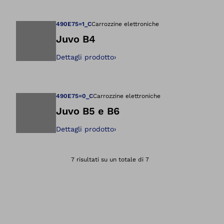
Apre l'immagine ne
490E75=1_C
Carrozzine elettroniche
Juvo B4
Dettagli prodotto
›
Apre l'immagine ne
490E75=0_C
Carrozzine elettroniche
Juvo B5 e B6
Dettagli prodotto
›
Apre l'immagine ne
7 risultati su un totale di 7