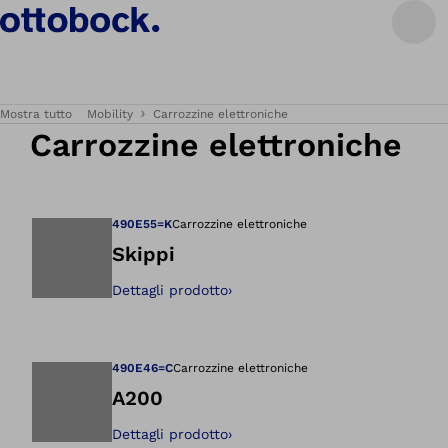
Mostra tutto
Mobility
Carrozzine elettroniche
Carrozzine elettroniche
490E55=K
Carrozzine elettroniche
Skippi
Dettagli prodotto
›
Apre l'immagine ne
490E46=C
Carrozzine elettroniche
A200
Dettagli prodotto
›