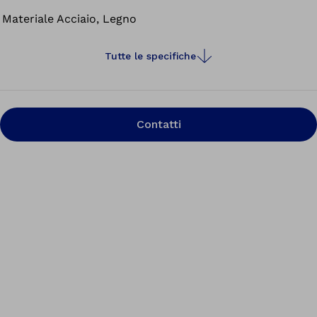
Orthofix e un supporto per pellicola opzionale.
Materiale
Acciaio, Legno
Tutte le specifiche
Contatti