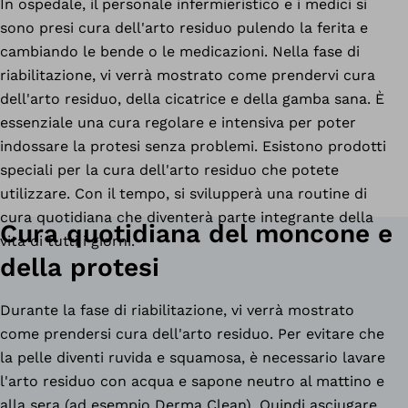
In ospedale, il personale infermieristico e i medici si
sono presi cura dell'arto residuo pulendo la ferita e
cambiando le bende o le medicazioni. Nella fase di
riabilitazione, vi verrà mostrato come prendervi cura
dell'arto residuo, della cicatrice e della gamba sana. È
essenziale una cura regolare e intensiva per poter
indossare la protesi senza problemi. Esistono prodotti
speciali per la cura dell'arto residuo che potete
utilizzare. Con il tempo, si svilupperà una routine di
cura quotidiana che diventerà parte integrante della
Cura quotidiana del moncone e
vita di tutti i giorni.
della protesi
Durante la fase di riabilitazione, vi verrà mostrato
come prendersi cura dell'arto residuo. Per evitare che
la pelle diventi ruvida e squamosa, è necessario lavare
l'arto residuo con acqua e sapone neutro al mattino e
alla sera (ad esempio Derma Clean). Quindi asciugare