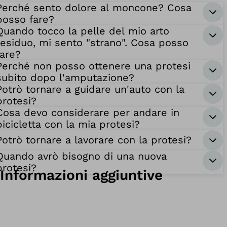
Perché sento dolore al moncone? Cosa
posso fare?
Quando tocco la pelle del mio arto
residuo, mi sento "strano". Cosa posso
fare?
Perché non posso ottenere una protesi
subito dopo l'amputazione?
Potrò tornare a guidare un'auto con la
protesi?
Cosa devo considerare per andare in
bicicletta con la mia protesi?
Potrò tornare a lavorare con la protesi?
Quando avrò bisogno di una nuova
protesi?
Informazioni aggiuntive