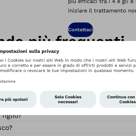
più efficaci tra i 4 e gli
iniziare il trattamento no
Contattaci
de più frequenti
anico (CRO)?
 la sindrome della testa piatta?
giocefalia (“sindrome della testa piatta”
figlio?
sco?