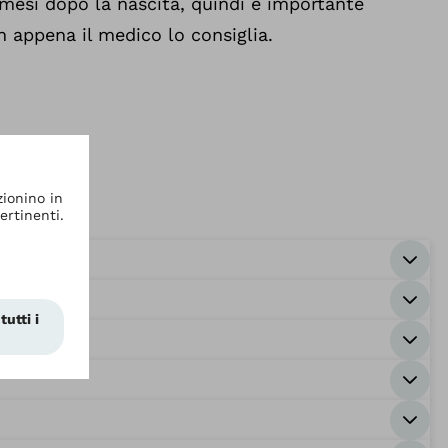
 8 mesi dopo la nascita, quindi è importante
n appena il medico lo consiglia.
)?