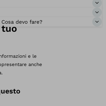
. Cosa devo fare?
 tuo
informazioni e le
appresentare anche
a.
questo