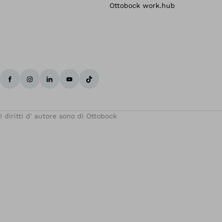
Ottobock work.hub
I diritti d' autore sono di Ottobock