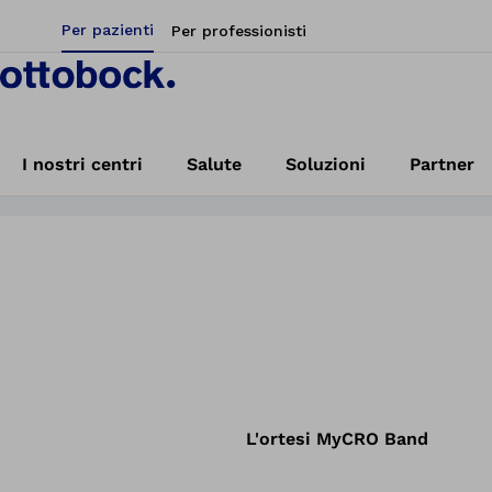
Per pazienti
Per professionisti
rtesi per la
Contattaci
tri tecnici.
I nostri centri
Salute
Soluzioni
Partner
testa piatta
Home
Ortesi di rimodellamento cranico MyCRO Band | Ottobock IT
L'ortesi MyCRO Band