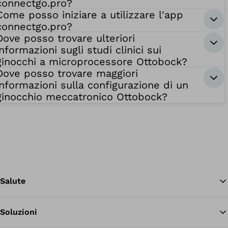
connectgo.pro?
Come posso iniziare a utilizzare l'app
connectgo.pro?
Dove posso trovare ulteriori
informazioni sugli studi clinici sui
ginocchi a microprocessore Ottobock?
Dove posso trovare maggiori
informazioni sulla configurazione di un
ginocchio meccatronico Ottobock?
Salute
Soluzioni
Tor