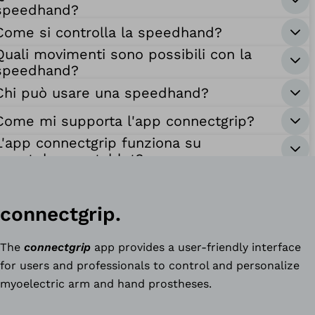
speedhand?
Come si controlla la speedhand?
Quali movimenti sono possibili con la
speedhand?
Chi può usare una speedhand?
Come mi supporta l'app connectgrip?
L'app connectgrip funziona su
smartphone e tablet?
connectgrip.
The
connectgrip
app provides a user-friendly interface
for users and professionals to control and personalize
myoelectric arm and hand prostheses.