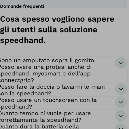
Domande frequenti
olsi
Cosa spesso vogliono sapere
odulari
gli utenti sulla soluzione
speedhand.
yosmart
Sono un amputato sopra il gomito.
Posso avere una protesi anche di
onnectgrip
speedhand, myosmart e dell'app
connectgrip?
Posso fare la doccia o lavarmi le mani
con la speedhand?
onnectgrip
Posso usare un touchscreen con la
speedhand?
yosmart
Quanto tempo ci vuole per usare
correttamente la speedhand?
Quanto dura la batteria della