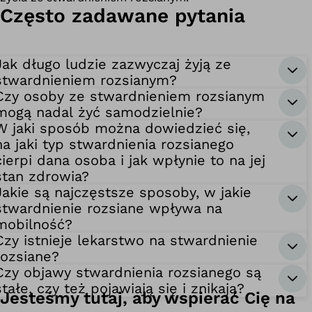
Często zadawane pytania
Jak długo ludzie zazwyczaj żyją ze
stwardnieniem rozsianym?
Czy osoby ze stwardnieniem rozsianym
mogą nadal żyć samodzielnie?
W jaki sposób można dowiedzieć się,
na jaki typ stwardnienia rozsianego
cierpi dana osoba i jak wpłynie to na jej
stan zdrowia?
Jakie są najczęstsze sposoby, w jakie
stwardnienie rozsiane wpływa na
mobilność?
Czy istnieje lekarstwo na stwardnienie
rozsiane?
Czy objawy stwardnienia rozsianego są
stałe, czy też pojawiają się i znikają?
Jesteśmy tutaj, aby wspierać Cię na