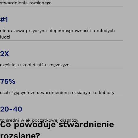
stwardnienia rozsianego
#1
nieurazowa przyczyna niepełnosprawności u młodych
ludzi
2X
częściej u kobiet niż u mężczyzn
75%
osób żyjących ze stwardnieniem rozsianym to kobiety
20-40
to średni wiek początkowej diagnozy
Co powoduje stwardnienie
rozsiane?