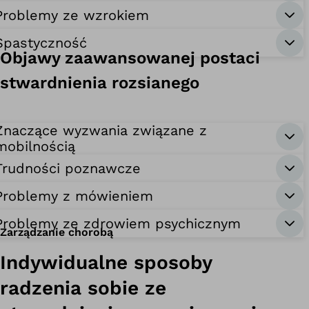
Problemy ze wzrokiem
Spastyczność
Objawy zaawansowanej postaci
stwardnienia rozsianego
Znaczące wyzwania związane z
mobilnością
Trudności poznawcze
Problemy z mówieniem
Problemy ze zdrowiem psychicznym
Zarządzanie chorobą
Indywidualne sposoby
radzenia sobie ze