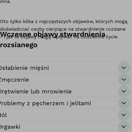
inna.
Oto tylko kilka z najczęstszych objawów, których mogą
doświadczać osoby cierpiące na stwardnienie rozsiane
Wczesne objawy stwardnienia
- i jak te objawy mogą wpływać na codzienne życie.
rozsianego
Osłabienie mięśni
Zmęczenie
Drętwienie lub mrowienie
Problemy z pęcherzem i jelitami
Ból
Drgawki