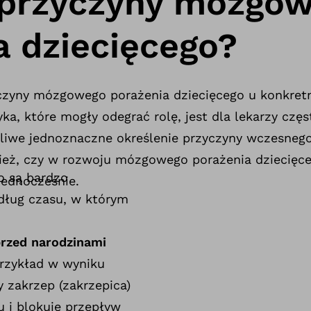
 przyczyny mózgo
a dziecięcego?
yczyny mózgowego porażenia dziecięcego u konkret
ka, które mogły odegrać rolę, jest dla lekarzy czę
żliwe jednoznaczne określenie przyczyny wczesneg
ież, czy w rozwoju mózgowego porażenia dziecięc
o są bardzo
jednocześnie.
edług czasu, w którym
rzed narodzinami
przykład w wyniku
y zakrzep (zakrzepica)
 i blokuje przepływ