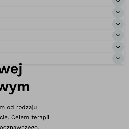
wej
owym
m od rodzaju
ie. Celem terapii
 poznawczego.