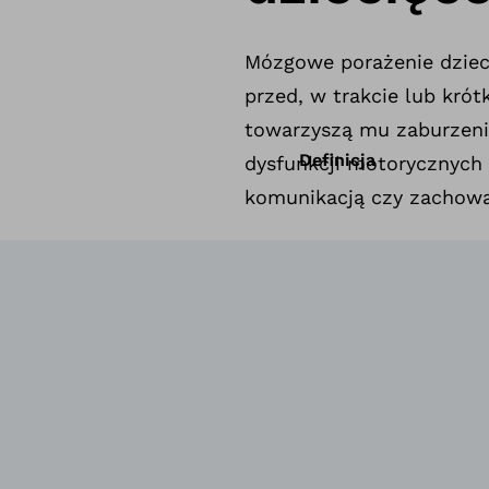
Mózgowe porażenie dzieci
przed, w trakcie lub kró
towarzyszą mu zaburzenia
Definicja
dysfunkcji motorycznych 
komunikacją czy zachow