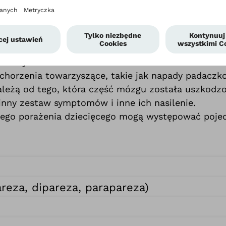
, a jego objawy różnią się w zależności od rodzaju 
w należą sztywność mięśni (spastyczność), mimowo
oraz nieprawidłowa postawa. Osoby z MPD mogą ró
przełykaniem, niepełnosprawności intelektualnej,
rozwoju.
chorzenia towarzyszące, takie jak napady padaczk
leżą od tego, która część mózgu została uszkodzo
nny zestaw symptomów i inne ich nasilenie.
go porażenia dziecięcego mogą występować pojed
reza, dipareza, parapareza)