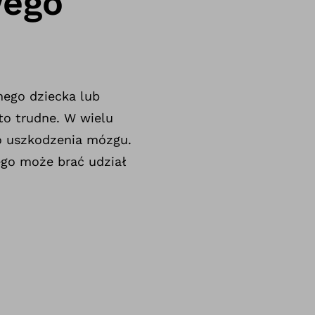
wego
nego dziecka lub
sto trudne. W wielu
o uszkodzenia mózgu.
ego może brać udział