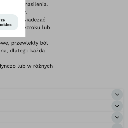
i stopnia nasilenia.
lne ruchy,
wnież doświadczać
 zaburzeń wzroku lub
owe, przewlekły ból
na, dlatego każda
ynczo lub w różnych