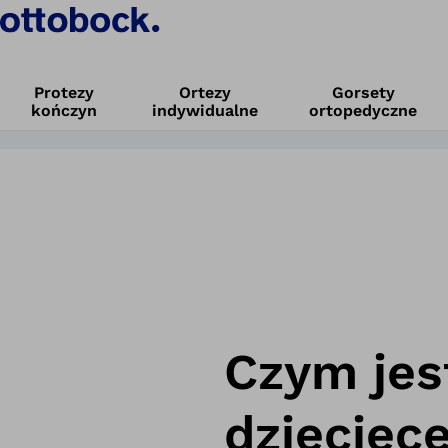
Produkty i rozwiązania
ym
Protezy
Ortezy
Gorsety
kończyn
indywidualne
ortopedyczne
nie dziecięce
Home
Mózgowe porażenie dziecięce
Czym jes
dziecięc