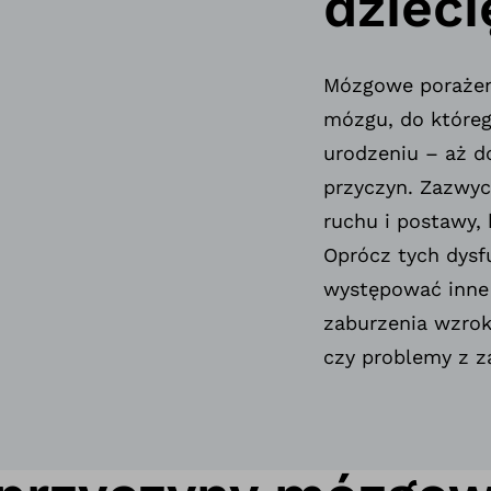
dzieci
Mózgowe porażeni
mózgu, do któreg
urodzeniu – aż d
przyczyn. Zazwyc
ruchu i postawy, 
Oprócz tych dysf
występować inne 
zaburzenia wzrok
czy problemy z 