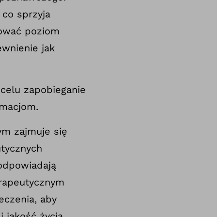
 co sprzyja
rować poziom
wnienie jak
 celu zapobieganie
rmacjom.
m zajmuje się
utycznych
odpowiadają
terapeutycznym
leczenia, aby
 jakość życia.