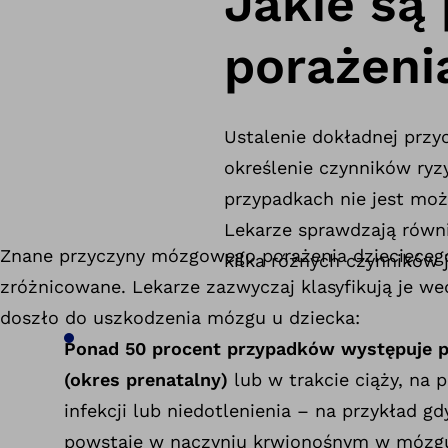
Jakie są
porażeni
Ustalenie dokładnej prz
określenie czynników ryzy
przypadkach nie jest mo
Lekarze sprawdzają równ
Znane przyczyny mózgowego porażenia dziecięceg
kilka różnych czynników 
zróżnicowane. Lekarze zazwyczaj klasyfikują je w
doszło do uszkodzenia mózgu u dziecka:
Ponad 50 procent przypadków występuje p
(okres prenatalny)
lub w trakcie ciąży, na 
infekcji lub niedotlenienia – na przykład gd
powstaje w naczyniu krwionośnym w mózgu