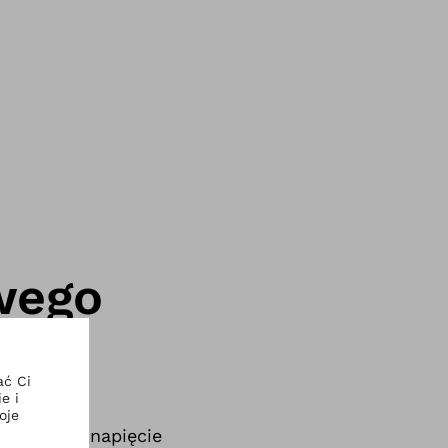
wego
 na ruch, napięcie