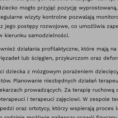
 dziecko mogło przyjąć pozycję wyprostowaną,
egularne wizyty kontrolne pozwalają monito
az jego postępy rozwojowe, co umożliwia zape
w kierunku samodzielności.
wnież działania profilaktyczne, które mają na
więzadeł lub ścięgien, przykurczom oraz defo
ci dziecka z mózgowym porażeniem dziecięcy
istów. Planowanie niezbędnych działań terape
ekarzach prowadzących. Za terapię ruchową 
oterapeuci i terapeuci zajęciowi. W zespole 
opedzi oraz ortotycy, którzy wspierają proces 
 rodzinie możliwie najlepszy rozwój fizyczny i