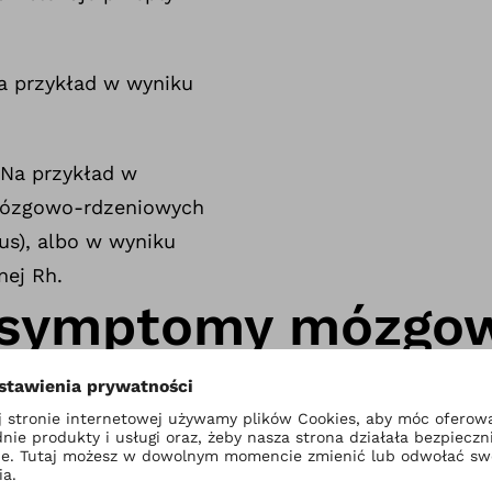
 przykład w wyniku
Na przykład w
 mózgowo-rdzeniowych
us), albo w wyniku
nej Rh.
ą symptomy mózgo
a dziecięcego?
ęce (MPD) to zaburzenie neurologiczne wpływające