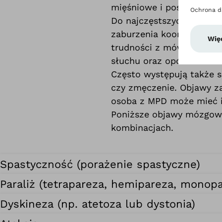
mięśniowe i postawę ciała
Do najczęstszych objawó
zaburzenia koordynacji 
trudności z mówieniem i 
słuchu oraz opóźnień w 
Często występują także s
czy zmęczenie. Objawy za
osoba z MPD może mieć i
Poniższe objawy mózgowe
kombinacjach.
Spastyczność (porażenie spastyczne)
Paraliż (tetrapareza, hemipareza, monopa
Dyskineza (np. atetoza lub dystonia)