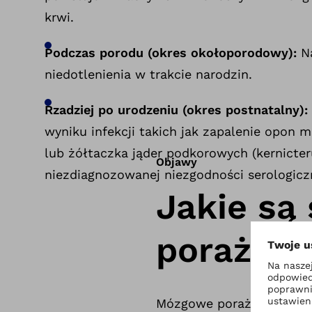
krwi.
Podczas porodu (okres okołoporodowy):
Na
niedotlenienia w trakcie narodzin.
Rzadziej po urodzeniu (okres postnatalny):
wyniku infekcji takich jak zapalenie opon
lub żółtaczka jąder podkorowych (kernicter
Objawy
niezdiagnozowanej niezgodności serologicz
Jakie s
porażeni
Mózgowe porażenie dzieci