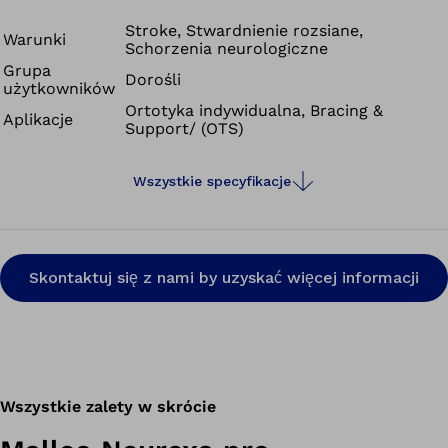
Malleo Neurexa pro jest to orteza unosząca stopę, która
dzięki swojej specjalnej konstrukcji może także
Stroke, Stwardnienie rozsiane,
Warunki
Schorzenia neurologiczne
przeciwdziałać skutkom rozwijającej się spastyczności.
Grupa
Dorośli
użytkowników
Ortotyka indywidualna, Bracing &
Aplikacje
Support/ (OTS)
Wszystkie specyfikacje
Skontaktuj się z nami by uzyskać więcej informacji
Wszystkie zalety w skrócie