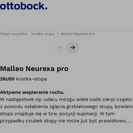
Pokaż wszystko
kostka-stopa
Malleo Neurexa pro
Slajdy
Następny slajd
Malleo Neurexa pro
28U50
kostka-stopa
Aktywne wspieranie ruchu.
W następstwie np. udaru mózgu wiele osób cierpi często
z powodu osłabienia zgięcia grzbietowego stopy, bowiem
stopa znajduje się w tzw. pozycji supinacji. W tym
przypadku czubek stopy nie może już być prawidłowo
uniesiony, co z kolei pociąga za sobą ryzyko potknięcia.