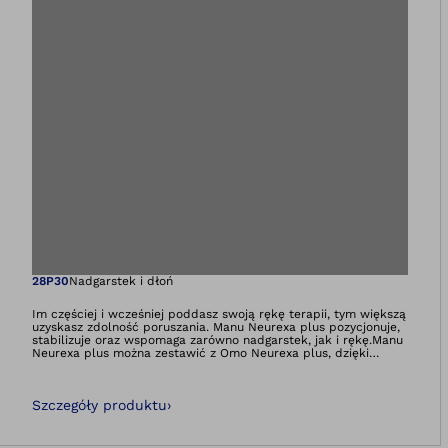
Otwiera zdjęcie 
28P30
Nadgarstek i dłoń
Im częściej i wcześniej poddasz swoją rękę terapii, tym większą
uzyskasz zdolność poruszania. Manu Neurexa plus pozycjonuje,
stabilizuje oraz wspomaga zarówno nadgarstek, jak i rękę.Manu
Neurexa plus można zestawić z Omo Neurexa plus, dzięki
czemu dana będzie jedyna w swoim rodzaju funkcjonalność:
Połączenie tych ortez może jeszcze lepiej ustawić ramię w
pozycji zbliżonej do normalnej, poprawić jego prowadzenie oraz
Szczegóły produktu
›
wzmocnić zahamowanie spastyczności. Podmiot prowadzący
reklamę: Otto Bock Polska sp. z o.o. • Producent: Ottobock SE
&amp; Co. KGaA