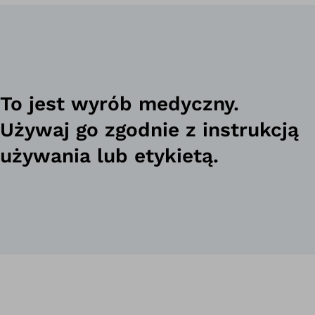
chodzenia. Orteza uwalnia zgromadzoną wcześniej energię w
momencie wybicia z palców, co sprawia, że chód staje się
płynniejszy. Jednocześnie stabilizowany jest staw
skokowy.Podmiot prowadzący reklamę: Otto Bock Polska sp. z
o.o. • Producent: Ottobock SE &amp; Co. KGaA
To jest wyrób medyczny.
Używaj go zgodnie z instrukcją
używania lub etykietą.