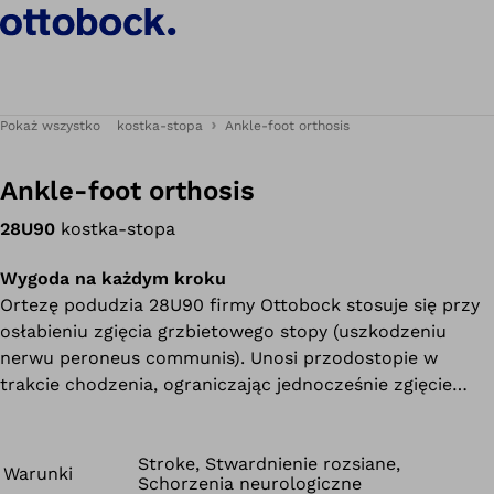
Pokaż wszystko
kostka-stopa
Ankle-foot orthosis
Ankle-foot orthosis
28U90
kostka-stopa
Wygoda na każdym kroku
Ortezę podudzia 28U90 firmy Ottobock stosuje się przy
osłabieniu zgięcia grzbietowego stopy (uszkodzeniu
nerwu peroneus communis). Unosi przodostopie w
trakcie chodzenia, ograniczając jednocześnie zgięcie
stopy w górnym stawie skokowym w kierunku podeszwy.
Cienkościenna konstrukcja wykonana z polipropylenu
oferuje nie tylko efektywne wsparcie, ale jest również
Stroke, Stwardnienie rozsiane,
Warunki
Schorzenia neurologiczne
przyjemnie lekka. Ponadto długa podeszwa gwarantuje