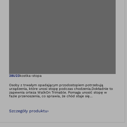
Otwiera zdjęcie 
28U23
kostka-stopa
Osoby z trwałym opadającym przodostopiem potrzebują
urządzenia, które unosi stopę podczas chodzenia.Dokładnie to
zapewnia orteza WalkOn Trimable. Pomaga unosić stopę w
fazie przenoszenia, co sprawia, że chód staje się
bezpieczniejszy i zmniejsza się ryzyko potknięcia lub upadku.
Czubek stopy nie zaczepia się już tak łatwo o drobne
przeszkody czy nierówne podłoże.Orteza stawu skokowo-
Szczegóły produktu
›
stopowego wykonana jest z nowoczesnego materiału z włókna
węglowego w technologii prepreg, który jest bardzo lekki.
Sprężyna węglowa z tyłu przebiega od ścięgna Achillesa do
łydki. Dla użytkowników z zachowaną częściowo siłą mięśniową
WalkOn Trimable zapewnia dodatkowe wsparcie podczas