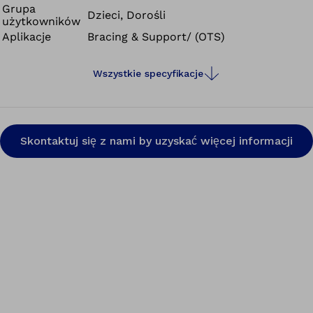
Grupa
dokładne prowadzenie stopy oraz dba o dobry rozkład
Dzieci, Dorośli
użytkowników
nacisku. Wchodzące w skład zestawu peloty łydkowe i
Aplikacje
Bracing & Support/ (OTS)
taśmy spinające zwiększają komfort noszenia i dają się
elastycznie dopasować.
Wszystkie specyfikacje
Skontaktuj się z nami by uzyskać więcej informacji