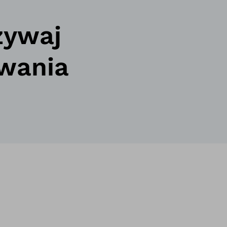
żywaj
ywania