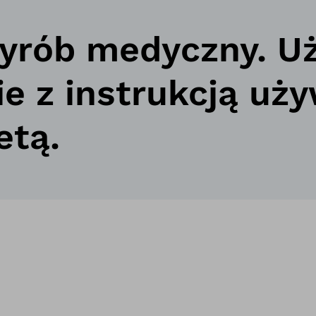
wyrób medyczny. U
ie z instrukcją uż
etą.