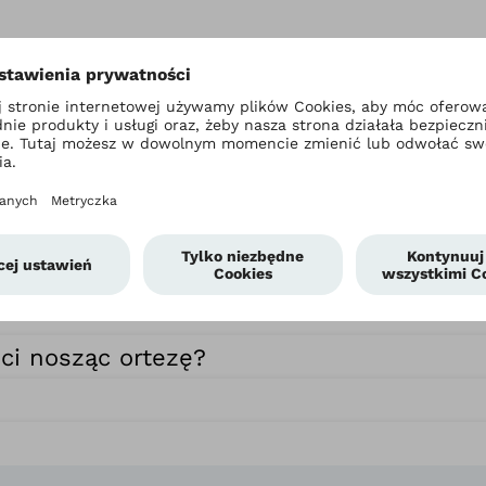
ować ortezę?
i nosząc ortezę?