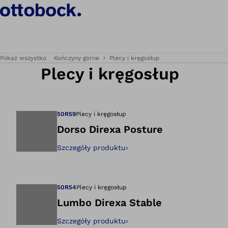
Pokaż wszystko
Kończyny górne
Plecy i kręgosłup
Plecy i kręgosłup
50R59
Plecy i kręgosłup
Dorso Direxa Posture
Szczegóły produktu
›
Otwiera zdjęcie w
50R54
Plecy i kręgosłup
Lumbo Direxa Stable
Szczegóły produktu
›