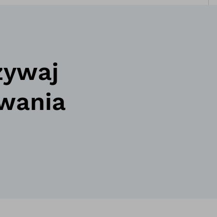
żywaj
ywania