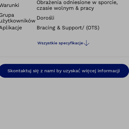
może ulec złagodzeniu przy jednoczesnaj aktywacji
Obrażenia odniesione w sporcie,
Warunki
czasie wolnym & pracy
mięśni pleców, co powoduje efekt treningu.
Grupa
Dorośli
użytkowników
Aplikacje
Bracing & Support/ (OTS)
Wszystkie specyfikacje
Skontaktuj się z nami by uzyskać więcej informacji