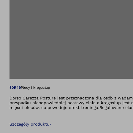
Otwiera zdjęcie w
50R49
Plecy i kręgosłup
Dorso Carezza Posture jest przeznaczona dla osób z wadami
przypadku nieodpowiedniej postawy ciała a kręgosłup jest 
mięśni pleców, co powoduje efekt treningu.Regulowane elasty
część ortezy.Różne aspekty zapewniają komfort noszenia: o
przez dłuższy czas. Bardzo smukła i anatomiczna konstruk
łatwo założyć jak plecak i można ją prać w pralce. Istnieje
Szczegóły produktu
›
• Producent: Ottobock SE &amp; Co. KGaA