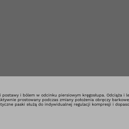
 widoku Galeria
 postawy i bólem w odcinku piersiowym kręgosłupa. Odciąża i le
aktywnie prostowany podczas zmiany położenia obręczy barkowej
czne paski służą do indywidualnej regulacji kompresji i dopasow
ddychający, przyjazny dla skóry materiał utrzymuje skórę użytk
cja nie rzuca się w oczy pod ubraniem i zapewnia optymalne do
 możliwość połącznia jej z gorsetami 50R50, 50R51, 50R52, 50R54