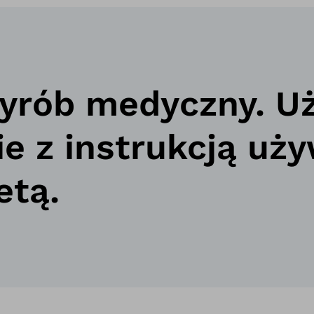
wyrób medyczny. U
ie z instrukcją uż
etą.