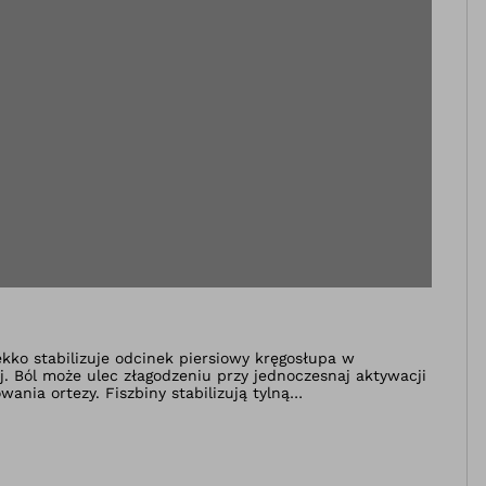
kko stabilizuje odcinek piersiowy kręgosłupa w
. Ból może ulec złagodzeniu przy jednoczesnaj aktywacji
ania ortezy. Fiszbiny stabilizują tylną
ownika suchą, dzięki czemu orteza może być noszona
pasowanie.Ortezę Dorso Carezza Posture można bardzo
. Podmiot prowadzący reklamę: Otto Bock Polska sp. z o.o.