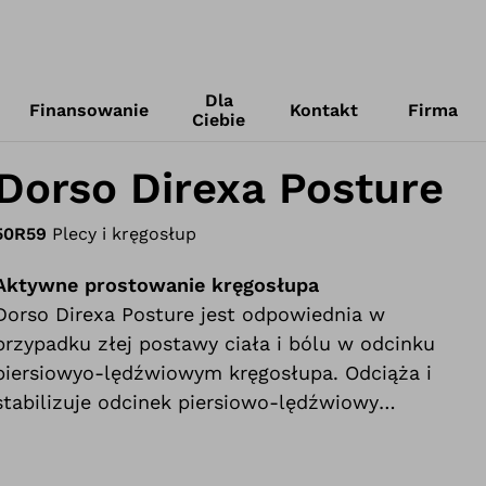
Dla
Finansowanie
Kontakt
Firma
Ciebie
Dorso Direxa Posture
50R59
Plecy i kręgosłup
Aktywne prostowanie kręgosłupa
Dorso Direxa Posture jest odpowiednia w
przypadku złej postawy ciała i bólu w odcinku
piersiowyo-lędźwiowym kręgosłupa. Odciąża i
stabilizuje odcinek piersiowo-lędźwiowy
kręgosłupa. który jest aktywnie prostowany
podczas zmiany położenia obręczy barkowej. Ból