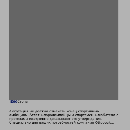
Изображение отк
1E90
Стопы
Ампутация не должна означать конец спортивным
амбициям. Атлеты-паралимпийцы и спортсмены-любители с
протезами ежедневно доказывают это утверждение.
Специально для ваших потребностей компания Ottobock
разработала карбоновый спортивный модуль стопы, уже