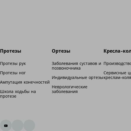
Протезы
Ортезы
Кресла-ко
Протезы рук
Заболевания суставов и
Производство
позвоночника
Протезы ног
Сервисные ц
Индивидуальные ортезы
креслам-кол
Ампутация конечностей
Неврологические
Школа ходьбы на
заболевания
протезе