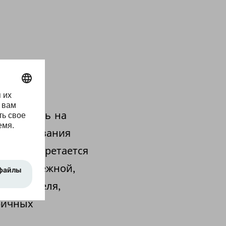
зователю
и и ходить на
использования
ли приобретается
быть надежной,
льзователя,
ричных