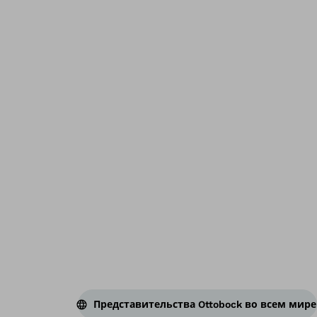
Во
Представительства Ottobock во всем мире