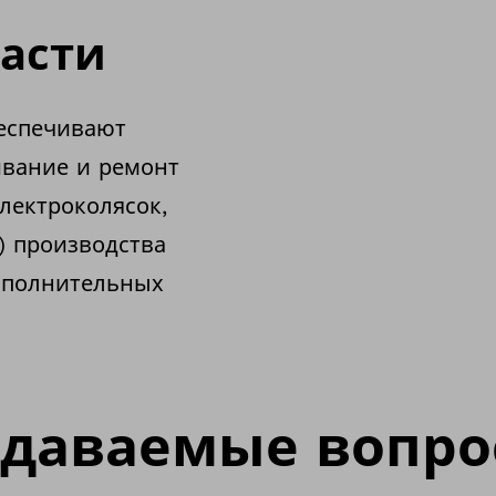
части
еспечивают
ивание и ремонт
лектроколясок,
) производства
дополнительных
адаваемые вопро