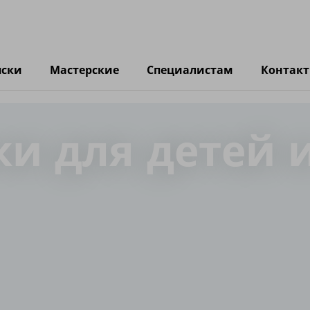
яски
Мастерские
Специалистам
Контак
ки для детей 