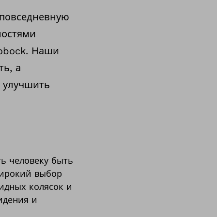
 повседневную
ностями
obock. Наши
ь, а
 улучшить
ь человеку быть
широкий выбор
идных колясок и
идения и