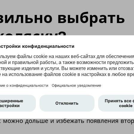
вильно выбрать
коляску?
ая кресло-коляска дает возможность поль
встречаться с друзьями, совершать прогулк
ом обязательно нужно определить условия 
 уровни маневренности и безопасности. Ес
лительного использования, то она должна 
вовать всем индивидуальным параметрам по
к можно дольше и избежать появления вто