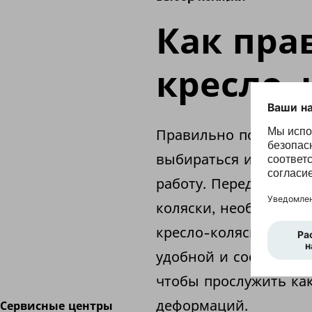
Как пра
кресло-
Правильно подобранн
выбираться из дома, 
работу. Перед выбор
коляски, необходимые
кресло-коляска для д
удобной и соответст
чтобы прослужить ка
деформаций.
Сервисные центры