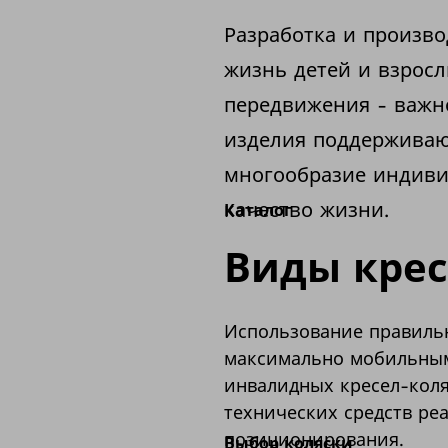
Разработка и произв
жизнь детей и взрос
передвижения - важн
изделия поддерживаю
многообразие индиви
качество жизни.
Каталог
Виды крес
Использование правильн
максимально мобильным
инвалидных кресел-коля
технических средств ре
позиционирования.
Выбор коляски