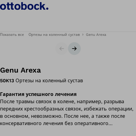
Показать все
Ортезы на коленный сустав
Genu Arexa
Ползунок
Следующий слайд
Genu Arexa
50K13
Ортезы на коленный сустав
Гарантия успешного лечения
После травмы связок в колене, например, разрыва
передних крестообразных связок, избежать операции,
в основном, невозможно. После нее, а также после
консервативного лечения без оперативного
вмешательства, коленный ортез Genu Arexa