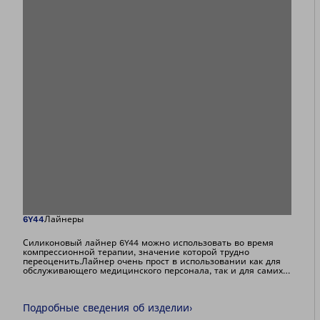
Изображение отк
6Y44
Лайнеры
Силиконовый лайнер 6Y44 можно использовать во время
компрессионной терапии, значение которой трудно
переоценить.Лайнер очень прост в использовании как для
обслуживающего медицинского персонала, так и для самих
пациентов, а также подразумевает возможность
гигиенической обработки, благодаря чему его можно
повторно использовать максимум для семи
Подробные сведения об изделии
›
пациентов.Гигиеническая обработка допускается до шести
раз и проводится путем автоклавирования при температуре