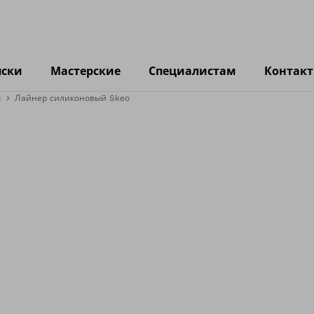
яски
Мастерские
Специалистам
Контак
ы
Лайнер силиконовый Skeo