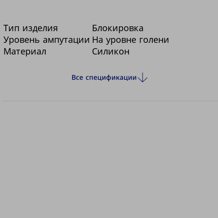
дистальной части, которая не влияет на
объемное растяжение. Гладкое и износостойкое
Тип изделия
Блокировка
внешнее текстильное покрытие лай-
Уровень ампутации
На уровне голени
Материал
Силикон
нера имеет серебристый цвет.
Все спецификации