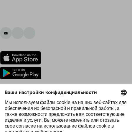
Представительства Ottobock во всем мире
Авторское право принадлежит Ottobock