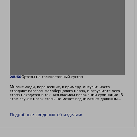
Изображение отк
28U50
Ортезы на голеностопный сустав
Многие люди, перенесшие, к примеру, инсульт, часто
страдают парезом малоберцового нерва, в результате чего
стопа находится в так называемом положении супинации. В
этом случае носок стопы не может подниматься должным
образом, и возникает риск споткнуться. Ортез Malleo Neurexa
pro обеспечивает дорсальное сгибание, который благодаря
особой конструкции дополнительно способен снимать
Подробные сведения об изделии
›
развивающуюся спастику.Ортез можно носить днем и ночью,
а также без обуви.