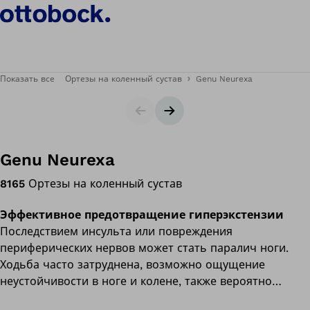
Показать все
Ортезы на коленный сустав
Genu Neurexa
Ползунок
Следующий слайд
Genu Neurexa
8165
Ортезы на коленный сустав
Эффективное предотвращение гиперэкстензии
Последствием инсульта или повреждения
периферических нервов может стать паралич ноги.
Ходьба часто затруднена, возможно ощущение
неустойчивости в ноге и колене, также вероятно
чрезмерное разгибание колена, когда вы переносите