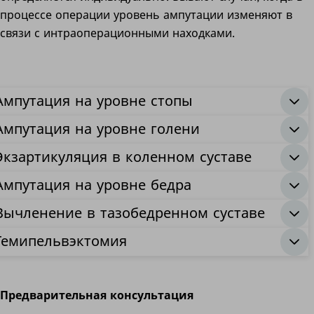
процессе операции уровень ампутации изменяют в
связи с интраоперационными находками.
Ампутация на уровне стопы
Ампутация на уровне голени
Экзартикуляция в коленном суставе
Ампутация на уровне бедра
Вычленение в тазобедренном суставе
Гемипельвэктомия
Предварительная консультация