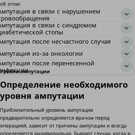
об этом!
Ампутация в связи с нарушением
кровообращения
Ампутация в связи с синдромом
диабетической стопы
Ампутация после несчастного случая
Ампутация из-за онкологии
Ампутация после перенесенной
инфекции
Уровни ампутации
Определение необходимого
уровня ампутации
Приблизительный уровень ампутации
предварительно определяется врачом перед
операцией, зависит от причины ампутации и всегда
определяется индивидуально. Бывают случаи, когда в