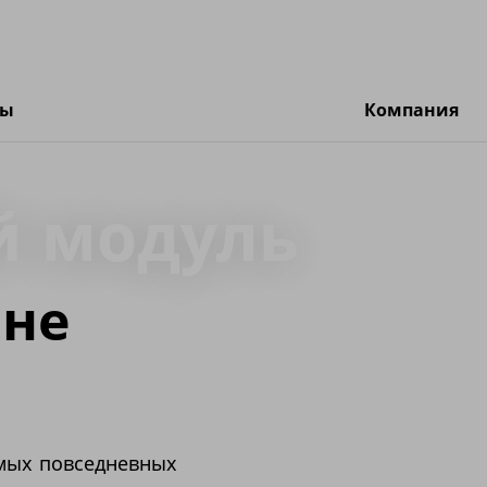
ты
Компания
й модуль
 не
мых повседневных