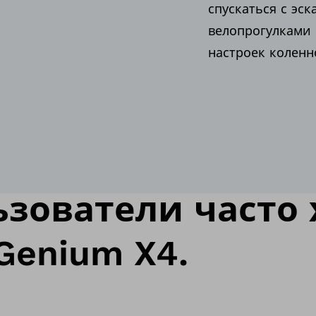
спускаться с эс
велопрогулками
настроек коленн
ьзователи часто 
Genium X4.