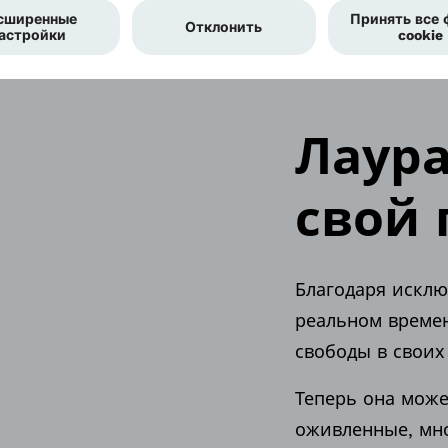
Лаур
свой 
Благодаря искл
реальном време
свободы в своих
Теперь она може
оживленные, мн