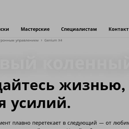
яски
Мастерские
Специалистам
Контак
ктронным управлением
Genium X4
овый коленны
айтесь жизнью,
я усилий.
мент плавно перетекает в следующий — от люби