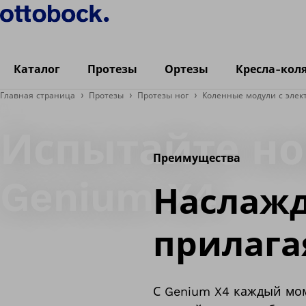
Каталог
Протезы
Ортезы
Кресла-кол
Главная страница
Протезы
Протезы ног
Коленные модули с эле
#WhatsYourNextMove
Испытайте н
Преимущества
Genium X4.
Наслажд
прилага
С Genium X4 каждый мо