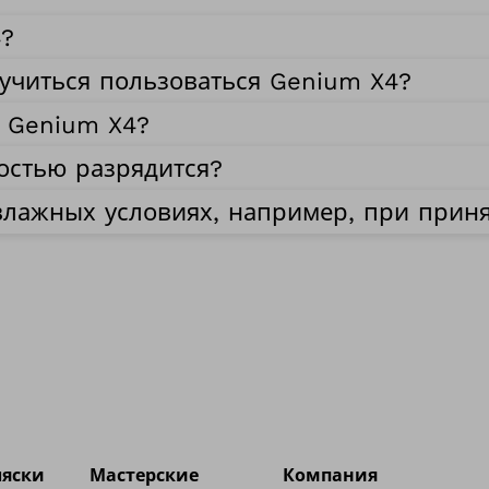
4?
аучиться пользоваться Genium X4?
р Genium X4?
остью разрядится?
влажных условиях, например, при прин
ляски
Мастерские
Компания