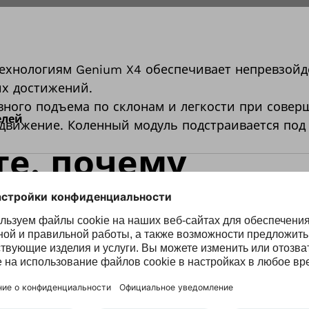
технологиям Genium X4 обеспечивает непревзой
х достижений.
авного подъема по склонам и легкости при сове
елей
 движение. Коленный модуль подстраивается под
те, почему
ователи так
рженно отзывают
 X4.