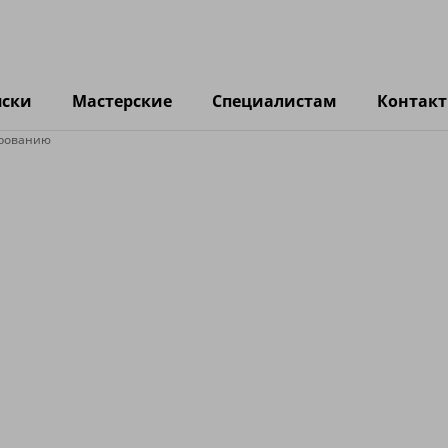
яски
Мастерские
Специалистам
Контак
ированию