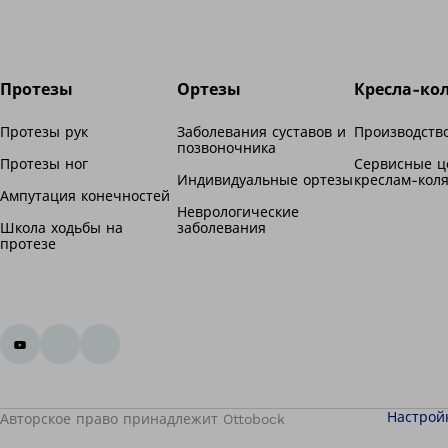
Протезы
Ортезы
Кресла-ко
Протезы рук
Заболевания суставов и
Производство
позвоночника
Протезы ног
Сервисные ц
Индивидуальные ортезы
креслам-кол
Ампутация конечностей
Неврологические
Школа ходьбы на
заболевания
протезе
Настрой
Авторское право принадлежит Ottobock