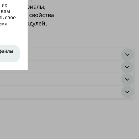
льз, материалы,
менения и свойства
оленных модулей,