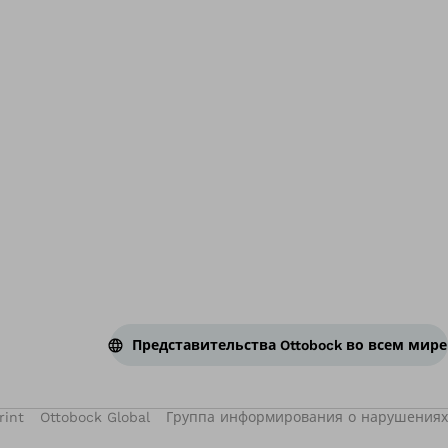
Во
Представительства Ottobock во всем мире
rint
Ottobock Global
Группа информирования о нарушениях