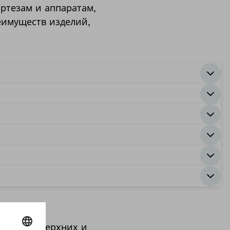
ртезам и аппаратам,
еимуществ изделий,
рование верхних и