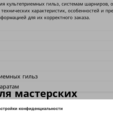
ия культеприемных гильз, системам шарниров, о
технических характеристик, особенностей и пр
формацией для их корректного заказа.
иемных гильз
аратам
ля мастерских
 протезно-ортопедических мастерских: протези