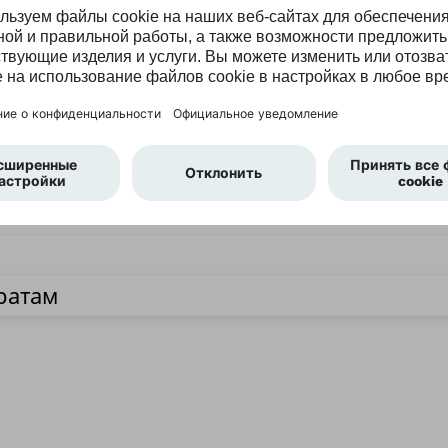
тезы и аппараты, технологии культеприемных ги
утации. Основные характеристики, правила при
ки протезов бедра и голени, таблицы подбора к
сборки протезов.
онечностей
нечностей
ратам