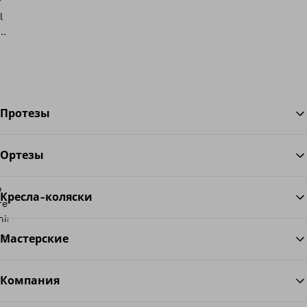
Протезы
Ортезы
Во
Кресла-коляски
Мастерские
onnectgrip
pp
Компания