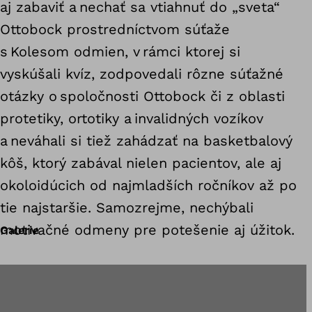
aj zabaviť a nechať sa vtiahnuť do „sveta“
Ottobock prostredníctvom súťaže
s Kolesom odmien, v rámci ktorej si
vyskúšali kvíz, zodpovedali rôzne súťažné
otázky o spoločnosti Ottobock či z oblasti
protetiky, ortotiky a invalidných vozíkov
a neváhali si tiež zahádzať na basketbalový
kôš, ktorý zabával nielen pacientov, ale aj
okoloidúcich od najmladších ročníkov až po
tie najstaršie. Samozrejme, nechýbali
motivačné odmeny pre potešenie aj úžitok.
Galerie