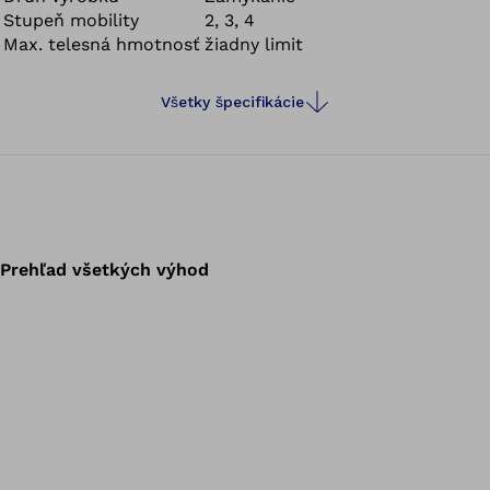
Stupeň mobility
2, 3, 4
dobre držia a stabilizujú – ideálne pre kýpte s
Max. telesná hmotnosť
žiadny limit
množstvom mäkkého tkaniva.
Všetky špecifikácie
Prehľad všetkých výhod