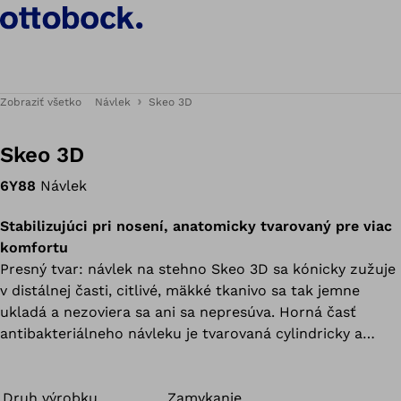
Zobraziť všetko
Návlek
Skeo 3D
Skeo 3D
6Y88
Návlek
Stabilizujúci pri nosení, anatomicky tvarovaný pre viac
komfortu
Presný tvar: návlek na stehno Skeo 3D sa kónicky zužuje
v distálnej časti, citlivé, mäkké tkanivo sa tak jemne
ukladá a nezoviera sa ani sa nepresúva. Horná časť
antibakteriálneho návleku je tvarovaná cylindricky a
spoľahlivo obklopuje kýpeť. Priebežná matica pôsobí
proti pozdĺžnemu roztiahnutiu návleku. Všetky návleky
zo skupiny výrobkov Skeo sú odolné, ľahko sa čistia,
Druh výrobku
Zamykanie