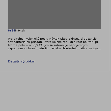
Otvorí obrázok v 
6Y85
Návlek
Pre citeľne hygienický pocit. Návlek Skeo Skinguard obsahuje
antibakteriálnu prísadu, ktorá účinne redukuje rast baktérií pri
tvorbe potu – o 99,9 %! Tým sa zabraňuje nepríjemným
zápachom a chráni materiál návleku. Priebežná matica znižuje
pozdĺžne roztiahnutie návleku. Všetky návleky zo skupiny
výrobkov Skeo sú odolné, ľahko sa čistia, dobre držia a
stabilizujú – ideálne pre kýpte s množstvom mäkkého tkaniva.
Detaily výrobku
›