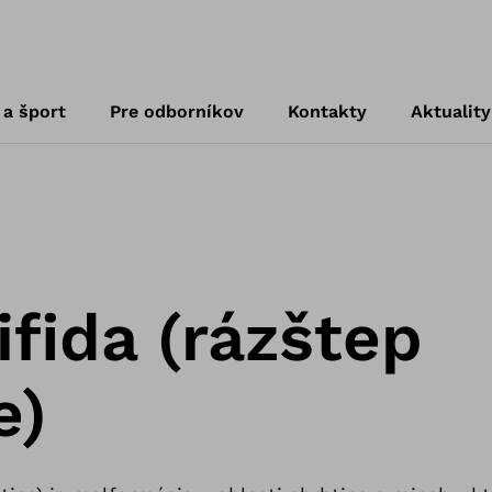
 a šport
Pre odborníkov
Kontakty
Aktuality
ifida (rázštep
e)