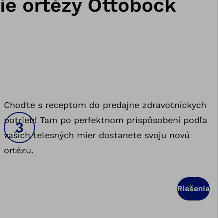
nie ortézy Ottobock
Choďte s receptom do predajne zdravotníckych
potrieb! Tam po perfektnom prispôsobení podľa
vašich telesných mier dostanete svoju novú
ortézu.
Riešenia