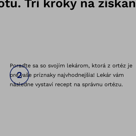
tu. Tri kroky na získa
,
Poraďte sa so svojím lekárom, ktorá z ortéz je
pre vaše príznaky najvhodnejšia! Lekár vám
následne vystaví recept na správnu ortézu.