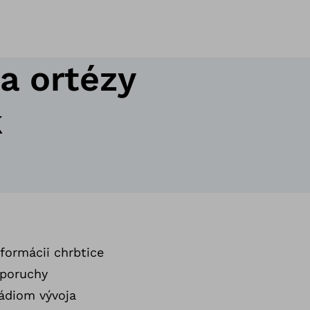
a ortézy
k
lformácii chrbtice
 poruchy
tádiom vývoja