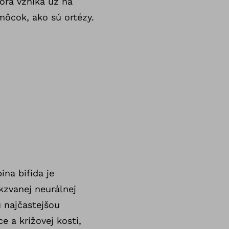
torá vzniká už na
ôcok, ako sú ortézy.
ina bifida je
akzvanej neurálnej
 najčastejšou
e a krížovej kosti,