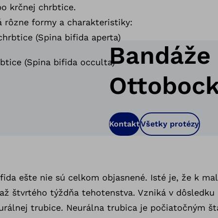
bo krčnej chrbtice.
 rôzne formy a charakteristiky:
hrbtice (Spina bifida aperta)
Bandáže 
btice (Spina bifida occulta)
Ottoboc
Kontakt
Všetky protézy
ifida ešte nie sú celkom objasnené. Isté je, že k ma
až štvrtého týždňa tehotenstva. Vzniká v dôsledku
rálnej trubice. Neurálna trubica je počiatočným š