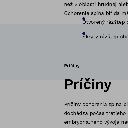
než v oblasti hrudnej ale
Ochorenie spina bifida má
Otvorený rázštep c
Skrytý rázštep chr
Príčiny
Príčiny
Príčiny ochorenia spina b
dochádza počas tretieho 
embryonálneho vývoja neu