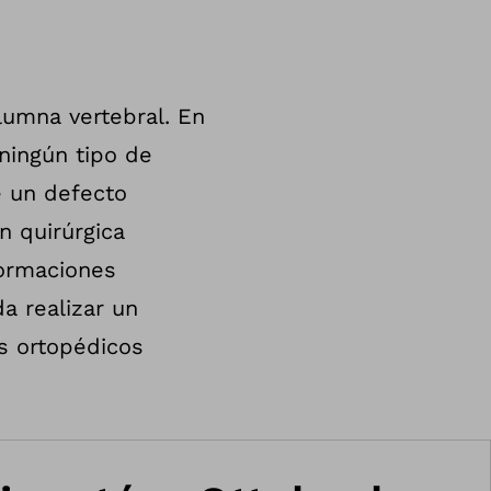
lumna vertebral. En
ningún tipo de
e un defecto
n quirúrgica
formaciones
a realizar un
es ortopédicos