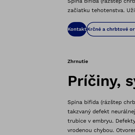
Spina bifida (rázštep chr
začiatku tehotenstva. Už
Kontakt
Krčné a chrbtové or
Zhrnutie
Príčiny,
Spina bifida (rázštep chrb
takzvaný defekt neurálnej
trubice v embryu. Defekt
vrodenou chybou. Otvorený