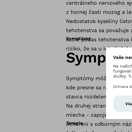
centrálneho nervového sys
z hornej časti mozog a le
Nedostatok kyseliny listo
tehotenstva sa považuje z
Symptómy
ktoré počas tehotenstva kv
riziko, že sa u ich dieťaťa
Symptó
Symptómy môžu byť odlišn
kde presne sa rázštep nac
stavca rozdelený na dve 
Na druhej strane, otvore
miecha - zapojené do tvo
Terapia
ochorení s odborným názv