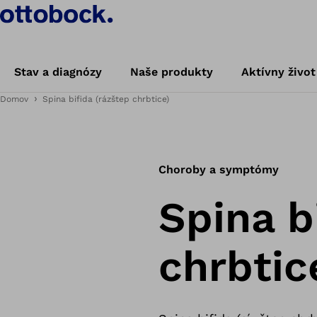
Stav a diagnózy
Naše produkty
Aktívny život
Domov
Spina bifida (rázštep chrbtice)
Choroby a symptómy
Spina b
chrbtic