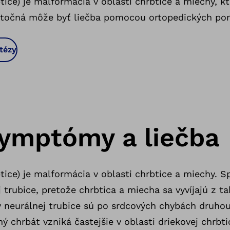
btice) je malformácia v oblasti chrbtice a miechy, k
itočná môže byť liečba pomocou ortopedických pom
tézy
 symptómy a liečba
tice) je malformácia v oblasti chrbtice a miechy. Sp
 trubice, pretože chrbtica a miecha sa vyvíjajú z t
y neurálnej trubice sú po srdcových chybách druhou
 chrbát vzniká častejšie v oblasti driekovej chrbtic