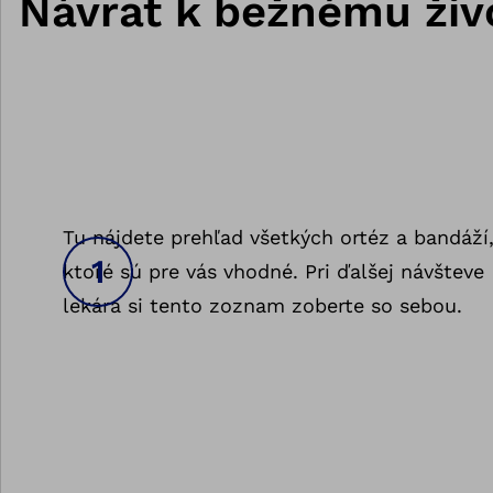
Návrat k bežnému živo
Tu nájdete prehľad všetkých ortéz a bandáží
ktoré sú pre vás vhodné. Pri ďalšej návšteve
lekára si tento zoznam zoberte so sebou.