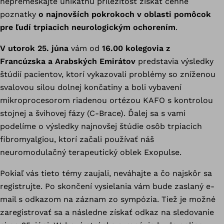
nepremeškajte unikátnu príležitosť získať cenné
poznatky
o najnovších pokrokoch v oblasti pomôcok
pre ľudí trpiacich neurologickým ochorením
.
V utorok 25. júna
vám od
16.00 kolegovia z
Francúzska a Arabských Emirátov
predstavia výsledky
štúdií pacientov, ktorí vykazovali problémy so zníženou
svalovou silou dolnej končatiny a boli vybavení
mikroprocesorom riadenou ortézou KAFO s kontrolou
stojnej a švihovej fázy (C-Brace). Ďalej sa s vami
podelíme o výsledky najnovšej štúdie osôb trpiacich
fibromyalgiou, ktorí začali používať náš
neuromodulačný terapeutický oblek Exopulse.
Pokiaľ vás tieto témy zaujali, neváhajte a čo najskôr sa
registrujte. Po skončení vysielania vám bude zaslaný e-
mail s odkazom na záznam zo sympózia. Tiež je možné
zaregistrovať sa a následne získať odkaz na sledovanie