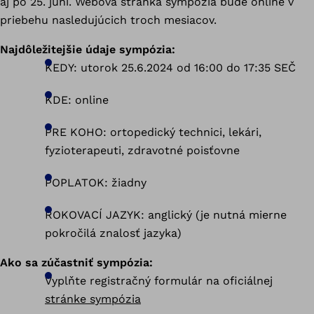
aj po 25. júni. Webová stránka sympózia bude online v
priebehu nasledujúcich troch mesiacov.
Najdôležitejšie údaje sympózia:
KEDY: utorok 25.6.2024 od 16:00 do 17:35 SEČ
KDE: online
PRE KOHO: ortopedický technici, lekári,
fyzioterapeuti, zdravotné poisťovne
POPLATOK: žiadny
ROKOVACÍ JAZYK: anglický (je nutná mierne
pokročilá znalosť jazyka)
Ako sa zúčastniť sympózia:
Vyplňte registračný formulár na oficiálnej
stránke sympózia