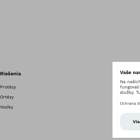
Riešenia
Protézy
Ortézy
Vozíky