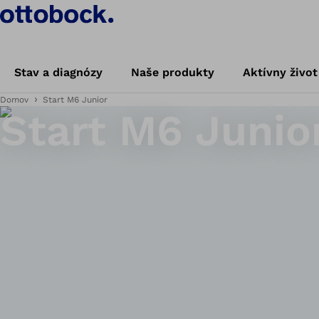
Stav a diagnózy
Naše produkty
Aktívny život
Domov
Start M6 Junior
Start M6 Junio