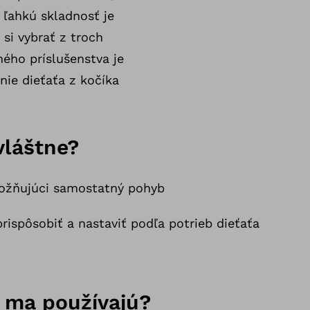
 ľahkú skladnosť je
si vybrať z troch
ného príslušenstva je
nie dieťaťa z kočíka
vláštne?
možňujúci samostatný pohyb
rispôsobiť a nastaviť podľa potrieb dieťaťa
 ma používajú?