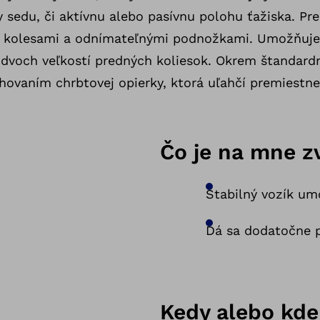
 sedu, či aktívnu alebo pasívnu polohu ťažiska. Pre
mi kolesami a odnímateľnými podnožkami. Umožňuje 
a dvoch veľkostí predných koliesok. Okrem štandard
hovaním chrbtovej opierky, ktorá uľahčí premiestne
Čo je na mne z
Stabilný vozík u
Dá sa dodatočne p
Kedy alebo kde